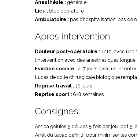
Anesthésie :
générale
Lieu :
bloc opératoire
Ambulatoire :
pas d’hospitalisation, pas de 
Après intervention:
Douleur post-opératoire :
1/10, avec une a
l’intervention avec des anesthésiques longue d
Eviction sociale :
4-7 jours avec un inconfort
Lucas de colle chirurgicale biologique rempl
Reprise travail :
10 jours
Reprise sport :
6-8 semaines
Consignes:
Arnica gélules 5 gélules 5 fois par jour pdt 5
Arrêt du tabac définitif pour minimiser les co