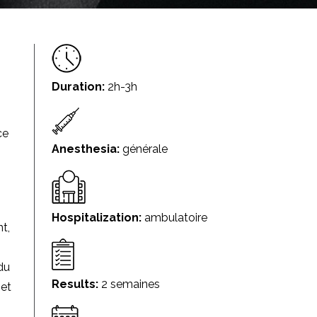
Duration:
2h-3h
ce
Anesthesia:
générale
Hospitalization:
ambulatoire
t,
du
Results:
2 semaines
 et