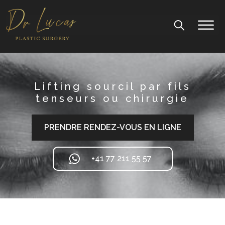
Lifting sourcil par fils
tenseurs ou chirurgie
PRENDRE RENDEZ-VOUS EN LIGNE
+41 77 211 55 57