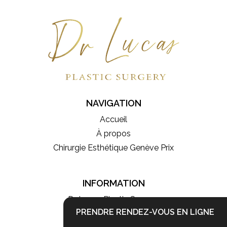
NAVIGATION
Accueil
À propos
Chirurgie Esthétique Genève Prix
INFORMATION
Dr Lucas Plastic Surgery
PRENDRE RENDEZ-VOUS EN LIGNE
Rue du Rhône 116