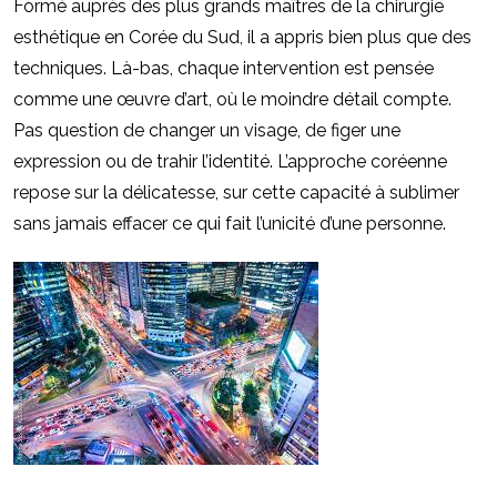
Form
é aupr
è
s des plus grands maîtres de la chirurgie
esthétique en Corée du Sud, il a appris bien plus que des
techniques. Là-bas, chaque intervention est pensée
comme une œuvre d’
art, o
ù
le moindre détail compte.
Pas question de changer un visage, de figer une
expression ou de trahir l’
identit
é. L’
approche cor
éenne
repose sur la délicatesse, sur cette capacité à sublimer
sans jamais effacer ce qui fait l’
unicit
é d’une personne.