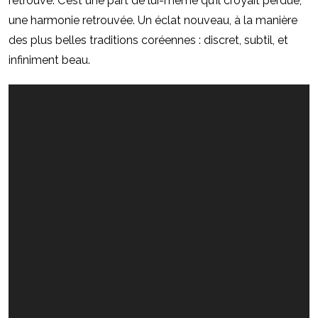
retrouve. C’est une part de lui-même qu’il croyait perdue,
une harmonie retrouvé
e. Un
éclat nouveau, à
la maniè
re
des plus belles traditions coréennes : discret, subtil, et
infiniment beau.
Lecteur
vidéo