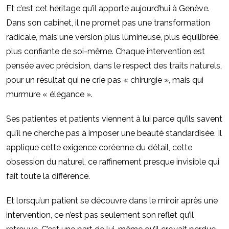
Et c’est cet héritage qu’il apporte aujourd’hui à
Gen
è
ve.
Dans son cabinet, il ne promet pas une transformation
radicale, mais une version plus lumineuse, plus é
quilibr
ée,
plus confiante de soi-même. Chaque intervention est
pensée avec précision, dans le respect des traits naturels,
pour un résultat qui ne crie pas « chirurgie », mais qui
murmure « élé
gance ».
Ses patientes et patients viennent à lui parce qu’ils savent
qu’il ne cherche pas à imposer une beauté standardisée. Il
applique cette exigence coréenne du détail, cette
obsession du naturel, ce raffinement presque invisible qui
fait toute la diffé
rence.
Et lorsqu’un patient se découvre dans le miroir apr
è
s une
intervention, ce n’est pas seulement son reflet qu’il